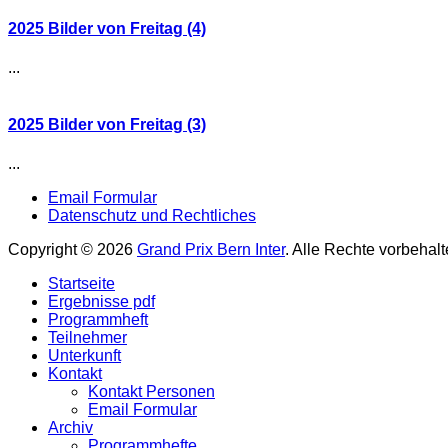
2025 Bilder von Freitag (4)
...
2025 Bilder von Freitag (3)
...
Footer
Skip
Email Formular
to
Datenschutz und Rechtliches
Menu
content
Copyright © 2026
Grand Prix Bern Inter
. Alle Rechte vorbehal
Scroll
Startseite
Up
Ergebnisse pdf
Programmheft
Teilnehmer
Unterkunft
Kontakt
Kontakt Personen
Email Formular
Archiv
Programmhefte