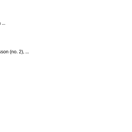
...
n (no. 2), ...